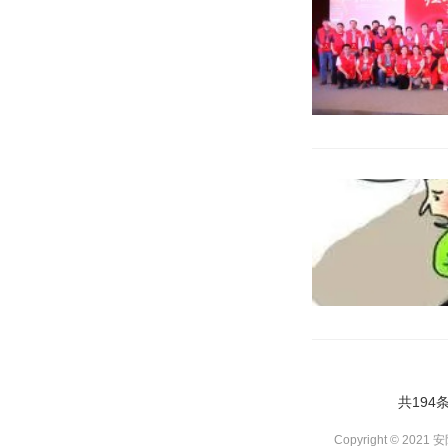
共194条
Copyright © 2