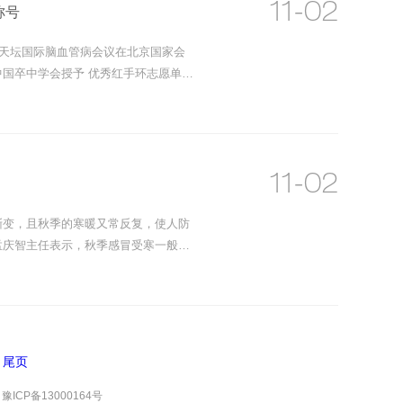
11-02
称号
暨天坛国际脑血管病会议在北京国家会
国卒中学会授予 优秀红手环志愿单
11-02
渐变，且秋季的寒暖又常反复，使人防
孟庆智主任表示，秋季感冒受寒一般较
尾页
豫ICP备13000164号