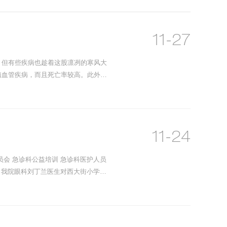
11-27
，但有些疾病也趁着这股凛冽的寒风大
脑血管疾病，而且死亡率较高。此外一
11-24
员会 急诊科公益培训 急诊科医护人员
习 我院眼科刘丁兰医生对西大街小学的