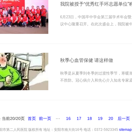
我院被授予“优秀红手环志愿单位”
6月23日，中国卒中学会第三届学术年会
议中心隆重召开。在此次盛会上，我院被中
位，同时我院内三科杨俊林主...
秋季心血管保健 请这样做
秋季是从夏季到冬季的过渡性季节，寒暖
不胜防。冠心病介入和先心介入知名专家
为普遍，但真正应防范的...
 当前20/20页
首页
前一页
···
16
17
18
19
20
后一页
021 安阳市第二人民医院 版权所有 地址：安阳市南大街16号 电话：0372-5923345
sitemap