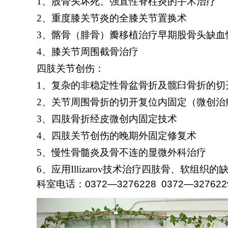
1、
股骨头坏死、强直性脊柱炎的手术治疗
2、
重度膝关节炎的全膝关节置换术
3、
髂骨（腓骨）瓣移植治疗早期股骨头缺血
4、
膝关节周围截骨治疗
四肢关节创伤：
1
、复杂的非稳定性骨盆骨折及髋臼骨折的切
2
、关节周围骨折的切开复位内固定（微创治
3
、四肢骨折经皮微创内固定技术
4
、四肢关节创伤的晚期外固定修复术
5
、慢性骨髓炎及骨不连的显微外科治疗
6
、应用Illizarov技术治疗四肢骨、软组织的
科室电话：
0372—3276228 0372—327622