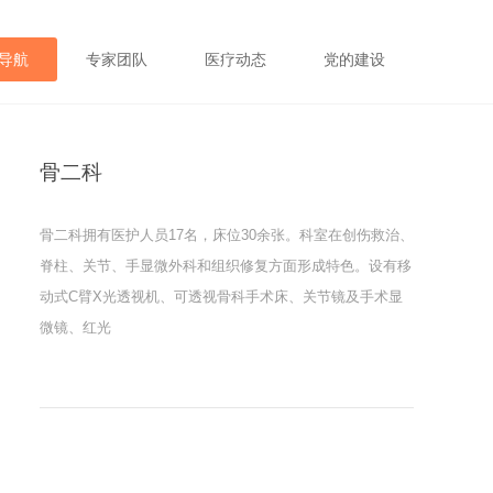
导航
专家团队
医疗动态
党的建设
骨二科
骨二科拥有医护人员17名，床位30余张。科室在创伤救治、
脊柱、关节、手显微外科和组织修复方面形成特色。设有移
动式C臂X光透视机、可透视骨科手术床、关节镜及手术显
微镜、红光