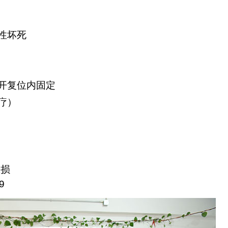
性坏死
开复位内固定
疗）
缺损
9