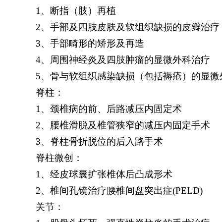
1、
断指（肢）再植
2、
手部及四肢皮肤及软组织缺损的皮瓣治疗
3、
手部畸形的矫形及再造
4、
周围神经炎及四肢肿瘤的显微外科治疗
5
、骨与软组织感染缺损（包括褥疮）的显微
脊柱：
1
、颈椎病的前、后路减压内固定术
2
、腰椎滑脱及椎管狭窄的减压内固定手术
3
、脊柱骨折脱位的后入路手术
脊柱微创：
1
、经皮球囊扩张椎体后凸成形术
2
、椎间孔镜治疗腰椎间盘突出症(PELD)
关节：