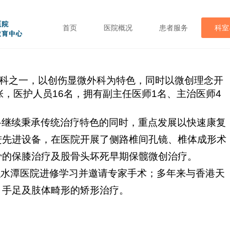
首页
医院概况
患者服务
科室
科之一，以创伤显微外科为特色，同时以微创理念开
张，医护人员
16
名，拥有副主任医师
1
名、主治医师
4
科继续秉承传统治疗特色的同时，重点发展以快速康复
进先进设备，在医院开展了侧路椎间孔镜、椎体成形术
骨的保膝治疗及股骨头坏死早期保髋微创治疗。
积水潭医院进修学习并邀请专家手术；多年来与香港天
）手足及肢体畸形的矫形治疗。