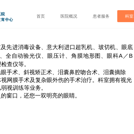
首页
医院概况
患者服务
科室
室及先进消毒设备、意大利进口超乳机、玻切机、眼底
、全自动验光仪、眼压计、角膜地形图、眼科
A
／
B
理检查仪等。
光眼手术、斜视矫正术、泪囊鼻腔吻合术、泪囊摘除
体视网膜手术及复杂眼外伤的手术治疗。科室拥有视光
儿弱视训练等业务。
灵的窗口，还您一双明亮的眼睛。