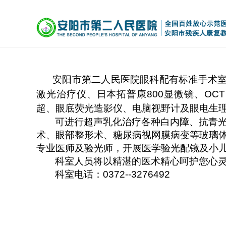
安阳市第二人民医院眼科配有标准手术
激光治疗仪、日本拓普康
800
显微镜、
OCT
超、眼底荧光造影仪、电脑视野计及眼电生
可进行超声乳化治疗各种白内障、抗青
术、眼部整形术、糖尿病视网膜病变等玻璃
专业医师及验光师，开展医学验光配镜及小
科室人员将以精湛的医术精心呵护您心
科室电话：
0372--3276492