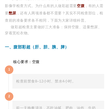
影像学检查方式。为什么有的人做彩超需要
空腹
，有的人需
要
憋尿
，还有人两项准备都不需要？其实不同检查部位，检
查前的准备要求各不相同，下面为大家详细科普。
做彩超检查主要做好三大准备：保持空腹、适量憋尿、
穿着宽松衣物。
一、腹部彩超（肝、胆、胰、脾）
核心要求：空腹
1
检查前禁食8–12小时、禁水4小时。
2
前一天晚餐清淡，不吃油腻、肥肉、油炸、牛奶、